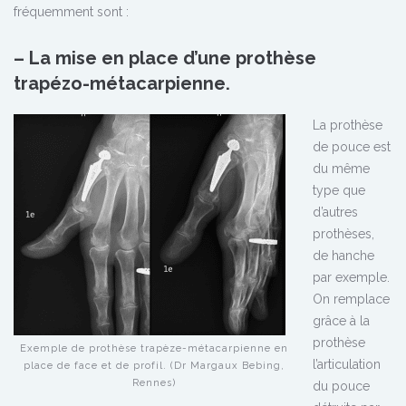
fréquemment sont :
– La mise en place d’une prothèse
trapézo-métacarpienne.
La prothèse
de pouce est
du même
type que
d’autres
prothèses,
de hanche
par exemple.
On remplace
grâce à la
prothèse
Exemple de prothèse trapèze-métacarpienne en
l’articulation
place de face et de profil. (Dr Margaux Bebing,
Rennes)
du pouce