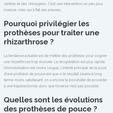
centres et des chirurgiens. C’est une intervention un peu plus
invasive, mais qui a fait ses preuves.
Pourquoi privilégier les
prothèses pour traiter une
rhizarthrose ?
La tendance actuelle est de mettre des prothèses pour soigner
une rhizarthrose trop évoluée. La récupération est plus rapide,
l’immobilisation est moins longue. L’intérêt principal de la pose
d’une prothèse de pouce est que si le résultat s’avère à long
terme moins satisfaisant, on a encore la possibilité de procéder
à une trapézectomie, alors que l’inverse n’est pas possible.
Quelles sont les évolutions
des prothèses de pouce ?