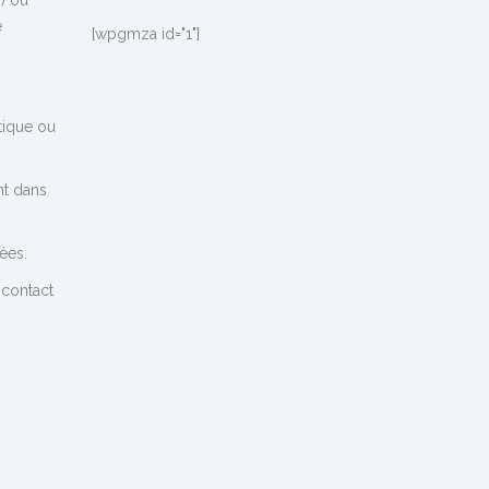
e
[wpgmza id="1"]
étique ou
nt dans
tées.
 contact