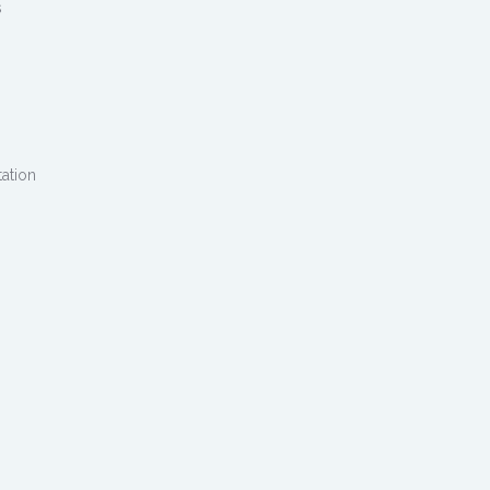
s
ation