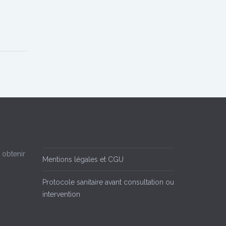
 obtenir
Mentions légales et CGU
Protocole sanitaire avant consultation ou
intervention