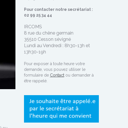
Pour contacter notre secrétariat :
02 99 25 34 44
IRCOMS
8 rue du chêne germain
35510 Cesson sévigné
Lundi au Vendredi : 8h30-13h et
13h30-19h
Pour exposer à toute heure votre
demande, vous pouvez utiliser le
formulaire de
Contact
ou demander à
être rappelé.
p) ou