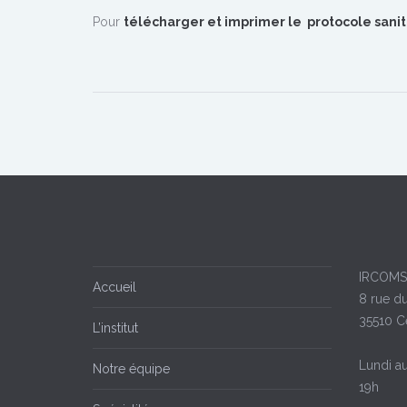
Pour
télécharger et imprimer le protocole sanit
IRCOMS
Accueil
8 rue d
35510 C
L’institut
Lundi a
Notre équipe
19h