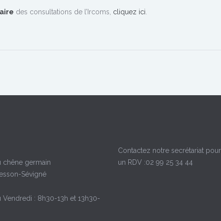
aire
des consultations de l’Ircoms,
cliquez ici
.
Contactez notre secrétariat pour
u chêne germain
un RDV :02 99 25 34 44
esson-Sévigné
u Vendredi : 8h30-13h et 13h30-